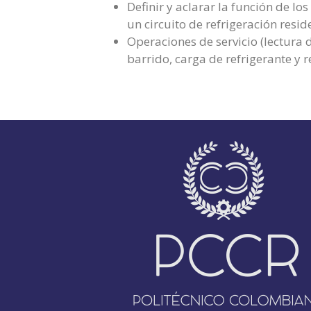
Definir y aclarar la función de l
un circuito de refrigeración resid
Operaciones de servicio (lectura d
barrido, carga de refrigerante y 